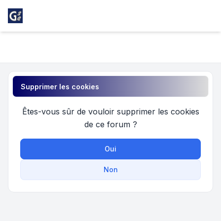
Light
Girondins Social Club
Navigation menu
Supprimer les cookies
Êtes-vous sûr de vouloir supprimer les cookies
de ce forum ?
Oui
Non