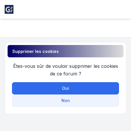
Light
Girondins Social Club
Navigation menu
Supprimer les cookies
Êtes-vous sûr de vouloir supprimer les cookies
de ce forum ?
Oui
Non