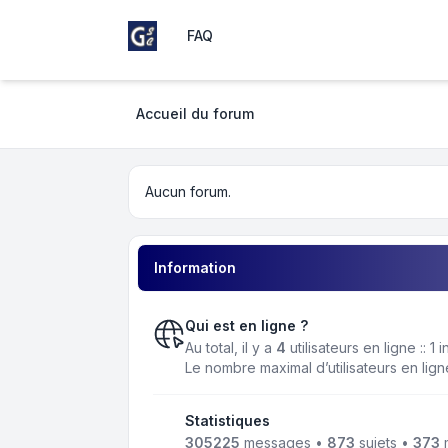
FAQ
Girondins Social Club
Accueil du forum
Aucun forum.
Information
Qui est en ligne ?
Au total, il y a
4
utilisateurs en ligne :: 1
Le nombre maximal d’utilisateurs en lig
Statistiques
305225
messages •
873
sujets •
373
m