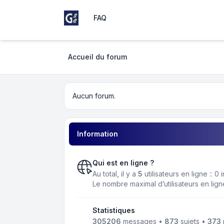
FAQ
Girondins Social Club
Accueil du forum
Aucun forum.
Information
Qui est en ligne ?
Au total, il y a
5
utilisateurs en ligne :: 0
Le nombre maximal d’utilisateurs en lig
Statistiques
305206
messages •
873
sujets •
373