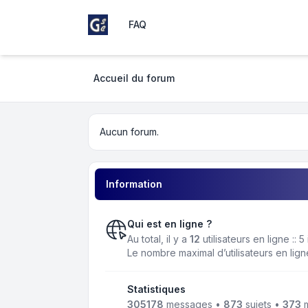
FAQ
Girondins Social Club
Accueil du forum
Aucun forum.
Information
Qui est en ligne ?
Au total, il y a
12
utilisateurs en ligne :: 
Le nombre maximal d’utilisateurs en lig
Statistiques
305178
messages •
873
sujets •
373
m