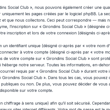
ndins Social Club », nous pouvons également créer une qua
 uniquement les pages créées par le logiciel phpBB. La se
et que nous collectons. Ceci peut correspondre — mais n’es
me, l’inscription sur « Girondins Social Club » (désignée c
e inscription et lors de votre connexion (désignés ci-apr
n identifiant unique (désigné ci-après par « votre nom d’u
onnecter à votre compte (désigné ci-après par « votre mo
ns de votre compte sur « Girondins Social Club » sont proté
 héberge notre serveur. Toutes les informations, en-dehors
ourriel requis par « Girondins Social Club » durant votre i
e « Girondins Social Club ». Dans tous les cas, vous pouvez 
publiques ou non. De plus, vous pouvez décider de vous ab
disponible sur votre compte.
n chiffrage à sens unique) afin qu’il soit sécurisé. Cepend
usieurs sites internet différents. Votre mot de passe est le