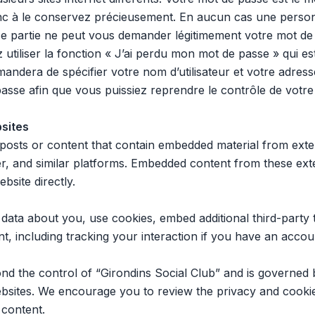
onc à le conservez précieusement. En aucun cas une personn
ce partie ne peut vous demander légitimement votre mot de 
tiliser la fonction « J’ai perdu mon mot de passe » qui est
ndera de spécifier votre nom d’utilisateur et votre adresse
sse afin que vous puissiez reprendre le contrôle de votr
sites
posts or content that contain embedded material from exter
er, and similar platforms. Embedded content from these ext
ebsite directly.
data about you, use cookies, embed additional third-party 
t, including tracking your interaction if you have an accoun
ond the control of “Girondins Social Club” and is governed 
ebsites. We encourage you to review the privacy and cookie 
 content.